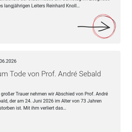
es langjährigen Leiters Reinhard Knoll…
sik, Förderung und Projekte (m/w/d)
ode von Prof. André Sebald
06.2026
m Tode von Prof. André Sebald
 großer Trauer nehmen wir Abschied von Prof. André
ald, der am 24. Juni 2026 im Alter von 73 Jahren
storben ist. Mit ihm verliert das…