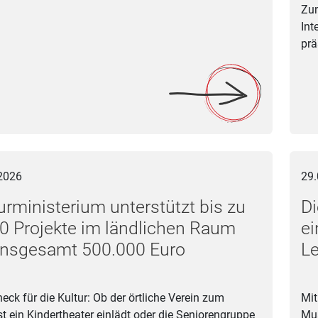
Zum
Int
prä
isterium unterstützt bis zu 1.000 Projekte im ländlichen Raum
Die M
2026
29.
urministerium unterstützt bis zu
Di
0 Projekte im ländlichen Raum
ei
insgesamt 500.000 Euro
Le
eck für die Kultur: Ob der örtliche Verein zum
Mit
st ein Kindertheater einlädt oder die Seniorengruppe
Mus