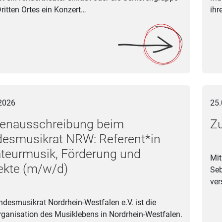
ritten Ortes ein Konzert…
ihr
usschreibung beim Landesmusikrat NRW: Referent*in Amateurmu
Zum T
2026
25.
lenausschreibung beim
Zu
esmusikrat NRW: Referent*in
teurmusik, Förderung und
Mit
ekte (m/w/d)
Seb
ver
ndesmusikrat Nordrhein-Westfalen e.V. ist die
ganisation des Musiklebens in Nordrhein-Westfalen.