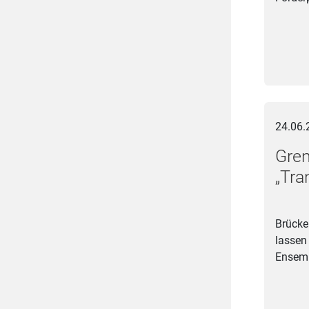
Grenzenl
24.06.
Gre
„Tra
Brücke
lassen
Ensemb