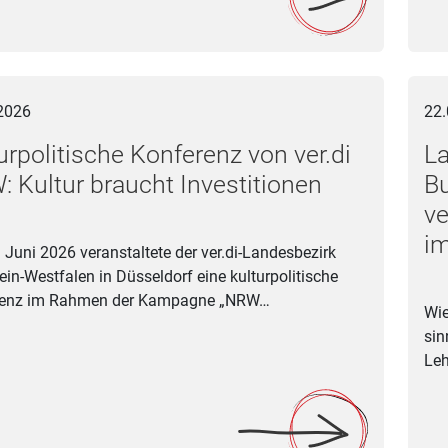
itische Konferenz von ver.di NRW: Kultur braucht Investitionen
Lande
2026
22.
urpolitische Konferenz von ver.di
L
 Kultur braucht Investitionen
B
ve
im
 Juni 2026 veranstaltete der ver.di-Landesbezirk
ein-Westfalen in Düsseldorf eine kulturpolitische
renz im Rahmen der Kampagne „NRW…
Wie
sin
Leh