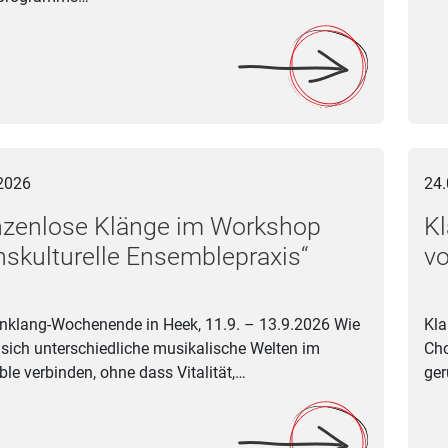
ose Klänge im Workshop „Transkulturelle Ensemblepraxis“
Klang
2026
24.
nzenlose Klänge im Workshop
K
nskulturelle Ensemblepraxis“
vo
nklang-Wochenende in Heek, 11.9. – 13.9.2026 Wie
Kla
 sich unterschiedliche musikalische Welten im
Cho
le verbinden, ohne dass Vitalität,…
ger