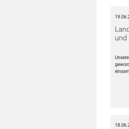
Land NRW 
19.06.
Land
und 
Unsere 
geword
einsam
Junge Bl
18.06.