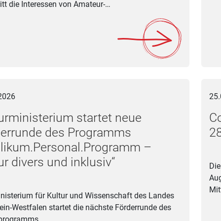
ritt die Interessen von Amateur-…
nisterium startet neue Förderrunde des Programms „Publikum.Pe
Confe
2026
25.
urministerium startet neue
C
derrunde des Programms
28
blikum.Personal.Programm –
ur divers und inklusiv“
Die
Aug
Mit
nisterium für Kultur und Wissenschaft des Landes
ein-Westfalen startet die nächste Förderrunde des
rprogramms…