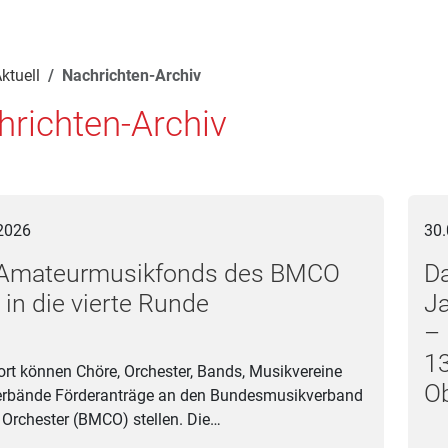
ktuell
Nachrichten-Archiv
richten-Archiv
eurmusikfonds des BMCO geht in die vierte Runde
Das A
2026
30.
 Amateurmusikfonds des BMCO
Da
 in die vierte Runde
Ja
– 
13
ort können Chöre, Orchester, Bands, Musikvereine
O
erbände Förderanträge an den Bundesmusikverband
 Orchester (BMCO) stellen. Die…