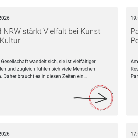
stärkt Vielfalt bei Kunst und Kultur
Parla
2026
19.
 NRW stärkt Vielfalt bei Kunst
Pa
Kultur
P
Gesellschaft wandelt sich, sie ist vielfältiger
Am 
en und zugleich fühlen sich viele Menschen
Res
. Daher braucht es in diesen Zeiten ein…
Par
äserphilharmonie NRW: JBP X
AI Mu
2026
17.