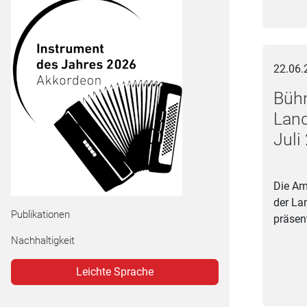
Bühne de
22.06.
Bühn
Land
Juli
Die Am
der La
Publikationen
präsen
Nachhaltigkeit
Leichte Sprache