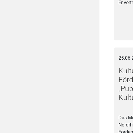
Er vert
Kulturmi
25.06.
Kult
För
„Pu
Kult
Das Mi
Nordrh
Förde