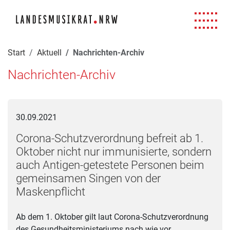
Navigation für Screenreader
Zur Hauptnavigation springen
Zum Seiteninhalt springen
Zur Meta-Navigation springen
Zur Suche springen
Zur Fuß-Navigation springen
|
|
|
|
Start
Aktuell
Nachrichten-Archiv
Nachrichten-Archiv
Corona-Schutzverordnung befreit ab 1. Oktober nicht nur im
30.09.2021
Corona-Schutzverordnung befreit ab 1.
Oktober nicht nur immunisierte, sondern
auch Antigen-getestete Personen beim
gemeinsamen Singen von der
Maskenpflicht
Ab dem 1. Oktober gilt laut Corona-Schutzverordnung
des Gesundheitsministeriums nach wie vor