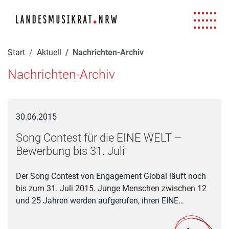
Navigation für Screenreader
Zur Hauptnavigation springen
Zum Seiteninhalt springen
Zur Meta-Navigation springen
Zur Suche springen
Zur Fuß-Navigation springen
|
|
|
|
Start
Aktuell
Nachrichten-Archiv
Nachrichten-Archiv
Song Contest für die EINE WELT – Bewerbung bis 31. Juli
30.06.2015
Song Contest für die EINE WELT –
Bewerbung bis 31. Juli
Der Song Contest von Engagement Global läuft noch
bis zum 31. Juli 2015. Junge Menschen zwischen 12
und 25 Jahren werden aufgerufen, ihren EINE…