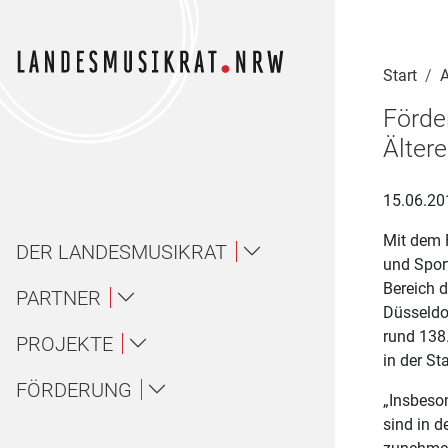
Navigation für Screenreader
Zur Hauptnavigation springen
Zum Seiteninhalt springen
Zur Meta-Navigation springen
Zur Suche springen
Zur Fuß-Navigation springen
|
|
|
|
Start
A
Förde
Älter
15.06.20
Mit dem F
DER LANDESMUSIKRAT
und Spor
Bereich d
Über uns / About
PARTNER
Düsseldo
rund 138.
Landesmusikakademie NRW
PROJEKTE
Ansprechpartner*innen
Über uns
in der S
Ensembles
FÖRDERUNG
LAG Musik NRW
„Insbeso
Gremien
About
sind in d
Amateurmusik
Wettbewerbe
Landesjugendorchester NRW