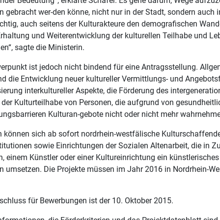
der Bedeutung“, erklärte Schäfer. Es gehe darum, Wege aufzuze
gebracht wer-den könne, nicht nur in der Stadt, sondern auch i
ichtig, auch seitens der Kulturakteure den demografischen Wand
rhaltung und Weiterentwicklung der kulturellen Teilhabe und Leb
en“, sagte die Ministerin.
rpunkt ist jedoch nicht bindend für eine Antragsstellung. Allge
d die Entwicklung neuer kultureller Vermittlungs- und Angebots
erung interkultureller Aspekte, die Förderung des intergeneratio
 der Kulturteilhabe von Personen, die aufgrund von gesundheit
dungsbarrieren Kulturan-gebote nicht oder nicht mehr wahrnehm
 können sich ab sofort nordrhein-westfälische Kulturschaffend
titutionen sowie Einrichtungen der Sozialen Altenarbeit, die in
n, einem Künstler oder einer Kultureinrichtung ein künstlerisches
 umsetzen. Die Projekte müssen im Jahr 2016 in Nordrhein-Wes
schluss für Bewerbungen ist der 10. Oktober 2015.