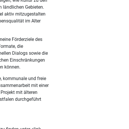
igen, wie Kultur zu den
n ländlichen Gebieten.
el aktiv mitzugestalten
ensqualität im Alter
meine Förderziele des
formate, die
nellen Dialogs sowie die
lichen Einschränkungen
en können.
e, kommunale und freie
 Zusammenarbeit mit einer
 Projekt mit älteren
tfalen durchgeführt