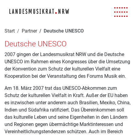
Navigation für Screenreader
Zur Hauptnavigation springen
Zum Seiteninhalt springen
Zur Meta-Navigation springen
Zur Suche springen
Zur Fuß-Navigation springen
|
|
|
|
Start
Partner
Deutsche UNESCO
Deutsche UNESCO
2007 gingen der Landesmusikrat NRW und die Deutsche
UNESCO im Rahmen eines Kongresses über die Umsetzung
der Konvention zum Schutz der kulturellen Vielfalt eine
Kooperation bei der Veranstaltung des Forums Musik ein.
Am 18. März 2007 trat das UNESCO-Abkommen zum
Schutz der kulturellen Vielfalt in Kraft. Außer der EU haben
es inzwischen unter anderem auch Brasilien, Mexiko, China,
Indien und Südafrika ratifiziert. Das Übereinkommen soll
das kulturelle Leben und seine Eigenheiten in den Ländern
und Regionen gegen übermächtige Marktinteressen und
Vereinheitlichungstendenzen schützen. Auch im Bereich