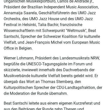
Ungarischen Musikexportbüro, Carlos de Andrade jr.,
Präsident der Brazilian Independent Music Association,
Annamaija Saarela, Geschäftsführerin des UMO Jazz
Orchestra, des UMO Jazz House und des UMO Jazz
Festival in Helsinki, Talia Bachir, französische
Wissenschaftlerin mit Schwerpunkt "Weltmusik", Beat
Santschi, Sprecher der Schweizer Koalition für kulturelle
Vielfalt, und Jean-François Michel vom European Music
Office in Belgien.
Werner Lohmann, Präsident des Landesmusikrats NRW,
begrüßte die UNESCO-Tagungsgäste im Forum und
skizzierte, inwieweit innerhalb des Dachverbands der
Musikverbände kulturelle Vielfalt bereits gelebt wird. Er
übergab das Wort an Thomas Sternberg, den
Kulturpolitischen Sprecher der CDU-Landtagsfraktion, der
die Moderation der Runde übernahm.
Beat Santschi leitete aus einem eigenen Kurzreferat und
aus den Beiträgen der Runde zehn Thesen und