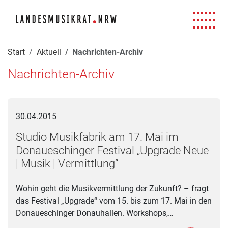
Navigation für Screenreader
Zur Hauptnavigation springen
Zum Seiteninhalt springen
Zur Meta-Navigation springen
Zur Suche springen
Zur Fuß-Navigation springen
|
|
|
|
Start
Aktuell
Nachrichten-Archiv
Nachrichten-Archiv
Studio Musikfabrik am 17. Mai im Donaueschinger Festival „U
30.04.2015
Studio Musikfabrik am 17. Mai im
Donaueschinger Festival „Upgrade Neue
| Musik | Vermittlung“
Wohin geht die Musikvermittlung der Zukunft? – fragt
das Festival „Upgrade“ vom 15. bis zum 17. Mai in den
Donaueschinger Donauhallen. Workshops,…