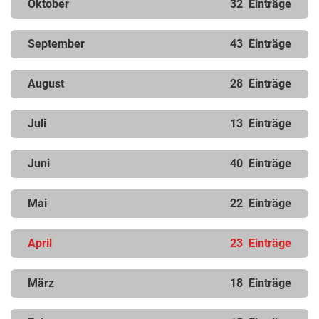
Oktober
32
Einträge
September
43
Einträge
August
28
Einträge
Juli
13
Einträge
Juni
40
Einträge
Mai
22
Einträge
April
23
Einträge
März
18
Einträge