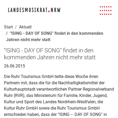
Navigation für Screenreader
Zur Hauptnavigation springen
Zum Seiteninhalt springen
Zur Meta-Navigation springen
Zur Suche springen
Zur Fuß-Navigation springen
|
|
|
|
Start
Aktuell
"!SING - DAY OF SONG" findet in den kommenden
Jahren nicht mehr statt
"!SING - DAY OF SONG" findet in den
kommenden Jahren nicht mehr statt
26.06.2015
Die Ruhr Tourismus GmbH teilte diese Woche ihren
Partnern mit, dass die für die Nachhaltigkeitsmittel der
Kulturhauptstadt verantwortlichen Partner Regionalverband
Ruhr (RVR), das Ministerium für Familie, Kinder, Jugend,
Kultur und Sport des Landes Nordrhein-Westfalen, die
Kultur Ruhr GmbH sowie die Ruhr Tourismus GmbH
entschieden haben, dass der "!SING – DAY OF SONG" in