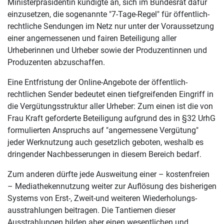
Ministerpräsidentin kündigte an, sich im Bundesrat dafür
einzusetzen, die sogenannte "7-Tage-Regel" für öffentlich-
rechtliche Sendungen im Netz nur unter der Voraussetzung
einer angemessenen und fairen Betei­ligung aller
Urheberinnen und Urheber sowie der Produzentinnen und
Produ­zenten abzuschaffen.
Eine Entfristung der Online-Angebote der öffentlich-
rechtlichen Sender bedeutet einen tiefgreifenden Eingriff in
die Vergütungsstruktur aller Urheber: Zum einen ist die von
Frau Kraft geforderte Beteiligung aufgrund des in §32 UrhG
formulierten Anspruchs auf "angemessene Vergütung"
jeder Werknutzung auch gesetzlich geboten, weshalb es
dringender Nachbesserungen in diesem Bereich bedarf.
Zum anderen dürfte jede Ausweitung einer – kostenfreien
– Mediathekennutzung weiter zur Auflösung des bisherigen
Systems von Erst-, Zweit-und weiteren Wiederholungs­
ausstrahlungen beitragen. Die Tantiemen dieser
Ausstrahlungen bilden aber einen wesentlichen und