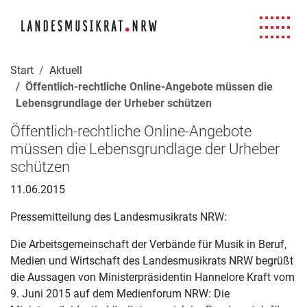
Navigation für Screenreader
Zur Hauptnavigation springen
Zum Seiteninhalt springen
Zur Meta-Navigation springen
Zur Suche springen
Zur Fuß-Navigation springen
|
|
|
|
Start
Aktuell
Öffentlich-rechtliche Online-Angebote müssen die
Lebensgrundlage der Urheber schützen
Öffentlich-rechtliche Online-Angebote
müssen die Lebensgrundlage der Urheber
schützen
11.06.2015
Pressemitteilung des Landesmusikrats NRW:
Die Arbeitsgemeinschaft der Verbände für Musik in Beruf,
Medien und Wirtschaft des Landesmusikrats NRW begrüßt
die Aussagen von Ministerpräsidentin Hannelore Kraft vom
9. Juni 2015 auf dem Medienforum NRW: Die