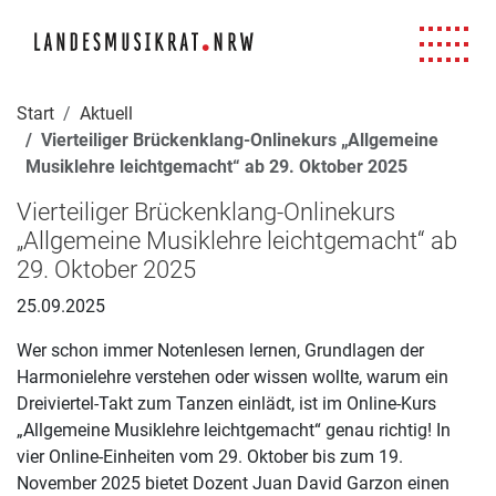
Navigation für Screenreader
Zur Hauptnavigation springen
Zum Seiteninhalt springen
Zur Meta-Navigation springen
Zur Suche springen
Zur Fuß-Navigation springen
|
|
|
|
Start
Aktuell
Vierteiliger Brückenklang-Onlinekurs „Allgemeine
Musiklehre leichtgemacht“ ab 29. Oktober 2025
Vierteiliger Brückenklang-Onlinekurs
„Allgemeine Musiklehre leichtgemacht“ ab
29. Oktober 2025
25.09.2025
Wer schon immer Notenlesen lernen, Grundlagen der
Harmonielehre verstehen oder wissen wollte, warum ein
Dreiviertel-Takt zum Tanzen einlädt, ist im Online-Kurs
„Allgemeine Musiklehre leichtgemacht“ genau richtig! In
vier Online-Einheiten vom 29. Oktober bis zum 19.
November 2025 bietet Dozent Juan David Garzon einen