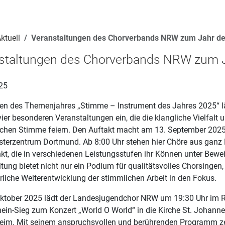
ktuell
Veranstaltungen des Chorverbands NRW zum Jahr d
staltungen des Chorverbands NRW zum 
25
n des Themenjahres „Stimme – Instrument des Jahres 2025“ l
er besonderen Veranstaltungen ein, die die klangliche Vielfalt 
chen Stimme feiern. Den Auftakt macht am 13. September 2025
sterzentrum Dortmund. Ab 8:00 Uhr stehen hier Chöre aus ganz
kt, die in verschiedenen Leistungsstufen ihr Können unter Bewei
tung bietet nicht nur ein Podium für qualitätsvolles Chorsingen,
rliche Weiterentwicklung der stimmlichen Arbeit in den Fokus.
ktober 2025 lädt der Landesjugendchor NRW um 19:30 Uhr im R
ein-Sieg zum Konzert „World O World“ in die Kirche St. Johannes
im. Mit seinem anspruchsvollen und berührenden Programm ze