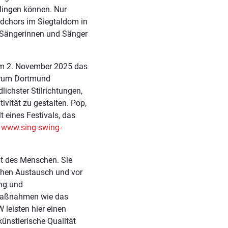
lingen können. Nur
ndchors im Siegtaldom in
r Sängerinnen und Sänger
am 2. November 2025 das
ntrum Dortmund
lichster Stilrichtungen,
vität zu gestalten. Pop,
t eines Festivals, das
r
www.sing-swing-
nt des Menschen. Sie
ichen Austausch und vor
ung und
 Maßnahmen wie das
leisten hier einen
ünstlerische Qualität