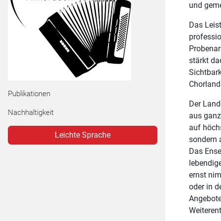
PopBoard NRW
Arbeitskreis Neue Musik
und geme
Kinderorchester NRW
Einzelmitglieder
Musik in Schule/Ganztag
SAM – School:Award:Music
Das Leist
Netzwerk Kitamusik NRW
Kammermusikzentrum NRW
professio
Publikationen Amateurmusik
Probenarb
Landes-Chorwettbewerb NRW
Critical Classics
stärkt d
Sichtbark
Landes-Orchesterwettbewerb NRW
Chorland
Publikationen
Der Land
Nachhaltigkeit
aus ganz
auf höch
Leichte Sprache
sondern 
Das Ense
lebendig
ernst ni
oder in d
Angebote
Weiterent