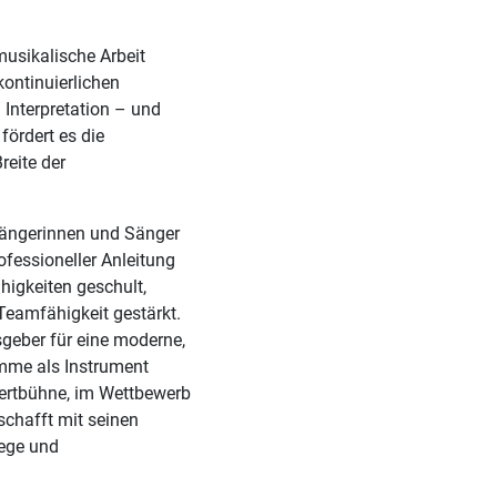
musikalische Arbeit
kontinuierlichen
 Interpretation – und
ördert es die
reite der
ängerinnen und Sänger
fessioneller Anleitung
higkeiten geschult,
eamfähigkeit gestärkt.
geber für eine moderne,
mme als Instrument
zertbühne, im Wettbewerb
schafft mit seinen
lege und