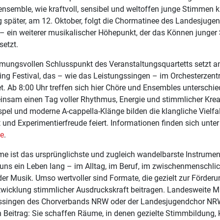
nsemble, wie kraftvoll, sensibel und weltoffen junge Stimmen k
g später, am 12. Oktober, folgt die Chormatinee des Landesjuge
– ein weiterer musikalischer Höhepunkt, der das Können junge
setzt.
mungsvollen Schlusspunkt des Veranstaltungsquartetts setzt 
ng Festival, das – wie das Leistungssingen – im Orchesterze
et. Ab 8:00 Uhr treffen sich hier Chöre und Ensembles unterschied
nsam einen Tag voller Rhythmus, Energie und stimmlicher Kreati
pel und moderne A-cappella-Klänge bilden die klangliche Vielfal
 und Experimentierfreude feiert. Informationen finden sich unte
de
.
me ist das ursprünglichste und zugleich wandelbarste Instrume
t uns ein Leben lang – im Alltag, im Beruf, im zwischenmenschl
der Musik. Umso wertvoller sind Formate, die gezielt zur Förder
twicklung stimmlicher Ausdruckskraft beitragen. Landesweite
ssingen des Chorverbands NRW oder der Landesjugendchor NRW 
 Beitrag: Sie schaffen Räume, in denen gezielte Stimmbildung, k