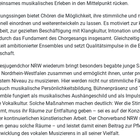
insames musikalisches Erleben in den Mittelpunkt rücken.
ungssingen bietet Chören die Möglichkeit, ihre stimmliche und 
nell einordnen und weiterentwickeln zu lassen. Es motiviert zur 
eit, zur gezielten Beschäftigung mit Klangkultur, Intonation und
adurch das Fundament des Chorgesangs insgesamt. Gleichzeitig f
eit ambitionierter Ensembles und setzt Qualitätsimpulse in die B
schaft.
esjugendchor NRW wiederum bringt besonders begabte junge S
 Nordrhein-Westfalen zusammen und ermöglicht ihnen, unter pro
stem Niveau zu musizieren. Hier werden nicht nur stimmliche Fä
auch musikalische Persönlichkeitsbildung, Bühnenpräsenz und T
mble fungiert als musikalisches Aushängeschild und als Impuls
e Vokalkultur. Solche Maßnahmen machen deutlich: Wer die Sti
mmt, muss ihr Räume zur Entfaltung geben – sei es auf der Kon
er kontinuierlichen künstlerischen Arbeit. Der Chorverband NRW 
n genau solche Räume – und leistet damit einen Beitrag zur Pf
wicklung des vokalen Musizierens in all seiner Vielfalt.