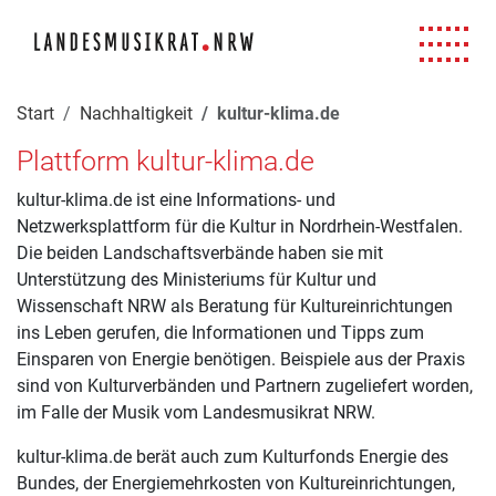
Navigation für Screenreader
Zur Hauptnavigation springen
Zum Seiteninhalt springen
Zur Meta-Navigation springen
Zur Suche springen
Zur Fuß-Navigation springen
|
|
|
|
Start
Nachhaltigkeit
kultur-klima.de
Plattform kultur-klima.de
kultur-klima.de ist eine Informations- und
Netzwerksplattform für die Kultur in Nordrhein-Westfalen.
Die beiden Landschaftsverbände haben sie mit
Unterstützung des Ministeriums für Kultur und
Wissenschaft NRW als Beratung für Kultureinrichtungen
ins Leben gerufen, die Informationen und Tipps zum
Einsparen von Energie benötigen. Beispiele aus der Praxis
sind von Kulturverbänden und Partnern zugeliefert worden,
im Falle der Musik vom Landesmusikrat NRW.
kultur-klima.de berät auch zum Kulturfonds Energie des
Bundes, der Energiemehrkosten von Kultureinrichtungen,