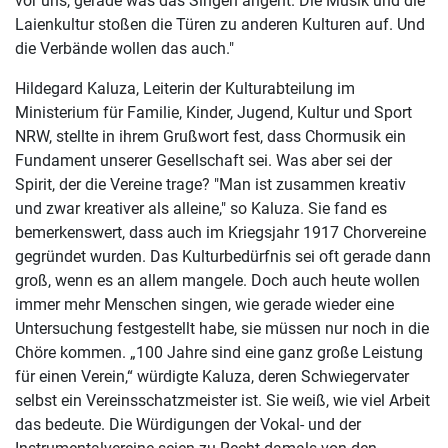
vor uns, gerade was das Singen angeht. Die Musik und die
Laienkultur stoßen die Türen zu anderen Kulturen auf. Und
die Verbände wollen das auch."
Hildegard Kaluza, Leiterin der Kulturabteilung im
Ministerium für Familie, Kinder, Jugend, Kultur und Sport
NRW, stellte in ihrem Grußwort fest, dass Chormusik ein
Fundament unserer Gesellschaft sei. Was aber sei der
Spirit, der die Vereine trage? "Man ist zusammen kreativ
und zwar kreativer als alleine," so Kaluza. Sie fand es
bemerkenswert, dass auch im Kriegsjahr 1917 Chorvereine
gegründet wurden. Das Kulturbedürfnis sei oft gerade dann
groß, wenn es an allem mangele. Doch auch heute wollen
immer mehr Menschen singen, wie gerade wieder eine
Untersuchung festgestellt habe, sie müssen nur noch in die
Chöre kommen. „100 Jahre sind eine ganz große Leistung
für einen Verein,“ würdigte Kaluza, deren Schwiegervater
selbst ein Vereinsschatzmeister ist. Sie weiß, wie viel Arbeit
das bedeute. Die Würdigungen der Vokal- und der