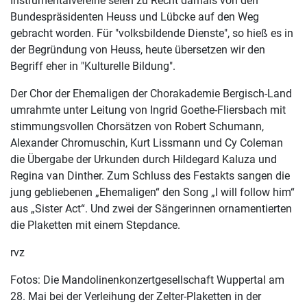
Instrumentalvereine seien zu Recht damals von den
Bundespräsidenten Heuss und Lübcke auf den Weg
gebracht worden. Für "volksbildende Dienste", so hieß es in
der Begründung von Heuss, heute übersetzen wir den
Begriff eher in "Kulturelle Bildung".
Der Chor der Ehemaligen der Chorakademie Bergisch-Land
umrahmte unter Leitung von Ingrid Goethe-Fliersbach mit
stimmungsvollen Chorsätzen von Robert Schumann,
Alexander Chromuschin, Kurt Lissmann und Cy Coleman
die Übergabe der Urkunden durch Hildegard Kaluza und
Regina van Dinther. Zum Schluss des Festakts sangen die
jung gebliebenen „Ehemaligen“ den Song „I will follow him“
aus „Sister Act“. Und zwei der Sängerinnen ornamentierten
die Plaketten mit einem Stepdance.
rvz
Fotos: Die Mandolinenkonzertgesellschaft Wuppertal am
28. Mai bei der Verleihung der Zelter-Plaketten in der