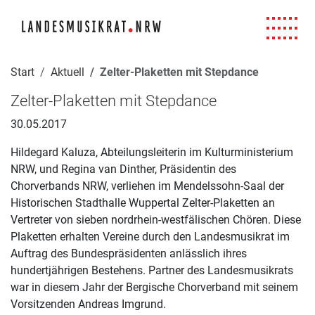
Navigation für Screenreader
Zur Hauptnavigation springen
Zum Seiteninhalt springen
Zur Meta-Navigation springen
Zur Suche springen
Zur Fuß-Navigation springen
|
|
|
|
Start
Aktuell
Zelter-Plaketten mit Stepdance
Zelter-Plaketten mit Stepdance
30.05.2017
Hildegard Kaluza, Abteilungsleiterin im Kulturministerium
NRW, und Regina van Dinther, Präsidentin des
Chorverbands NRW, verliehen im Mendelssohn-Saal der
Historischen Stadthalle Wuppertal Zelter-Plaketten an
Vertreter von sieben nordrhein-westfälischen Chören. Diese
Plaketten erhalten Vereine durch den Landesmusikrat im
Auftrag des Bundespräsidenten anlässlich ihres
hundertjährigen Bestehens. Partner des Landesmusikrats
war in diesem Jahr der Bergische Chorverband mit seinem
Vorsitzenden Andreas Imgrund.