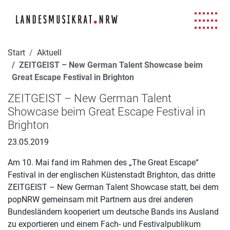
Navigation für Screenreader
Zur Hauptnavigation springen
Zum Seiteninhalt springen
Zur Meta-Navigation springen
Zur Suche springen
Zur Fuß-Navigation springen
|
|
|
|
Start
Aktuell
ZEITGEIST – New German Talent Showcase beim
Great Escape Festival in Brighton
ZEITGEIST – New German Talent
Showcase beim Great Escape Festival in
Brighton
23.05.2019
Am 10. Mai fand im Rahmen des „The Great Escape“
Festival in der englischen Küstenstadt Brighton, das dritte
ZEITGEIST – New German Talent Showcase statt, bei dem
popNRW gemeinsam mit Partnern aus drei anderen
Bundesländern kooperiert um deutsche Bands ins Ausland
zu exportieren und einem Fach- und Festivalpublikum