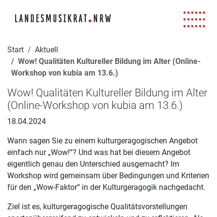
Navigation für Screenreader
Zur Hauptnavigation springen
Zum Seiteninhalt springen
Zur Meta-Navigation springen
Zur Suche springen
Zur Fuß-Navigation springen
|
|
|
|
Start
Aktuell
Wow! Qualitäten Kultureller Bildung im Alter (Online-
Workshop von kubia am 13.6.)
Wow! Qualitäten Kultureller Bildung im Alter
(Online-Workshop von kubia am 13.6.)
18.04.2024
Wann sagen Sie zu einem kulturgeragogischen Angebot
einfach nur „Wow!“? Und was hat bei diesem Angebot
eigentlich genau den Unterschied ausgemacht? Im
Workshop wird gemeinsam über Bedingungen und Kriterien
für den „Wow-Faktor“ in der Kulturgeragogik nachgedacht.
Ziel ist es, kulturgeragogische Qualitätsvorstellungen