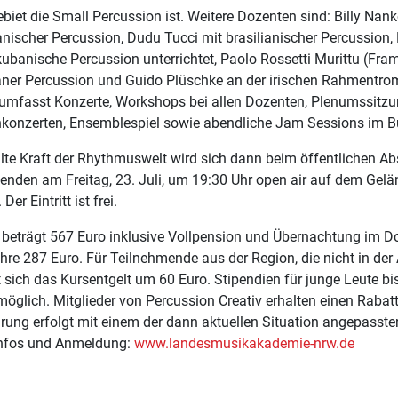
ebiet die Small Percussion ist. Weitere Dozenten sind: Billy N
anischer Percussion, Dudu Tucci mit brasilianischer Percussion,
kubanische Percussion unterrichtet, Paolo Rossetti Murittu (Fr
aner Percussion und Guido Plüschke an der irischen Rahmentr
umfasst Konzerte, Workshops bei allen Dozenten, Plenumssitzu
konzerten, Ensemblespiel sowie abendliche Jam Sessions im Bu
llte Kraft der Rhythmuswelt wird sich dann beim öffentlichen Ab
enden am Freitag, 23. Juli, um 19:30 Uhr open air auf dem Gelä
 Der Eintritt ist frei.
s beträgt 567 Euro inklusive Vollpension und Übernachtung im 
hre 287 Euro. Für Teilnehmende aus der Region, die nicht in de
t sich das Kursentgelt um 60 Euro. Stipendien für junge Leute bi
öglich. Mitglieder von Percussion Creativ erhalten einen Rabatt
rung erfolgt mit einem der dann aktuellen Situation angepasst
Infos und Anmeldung:
www.landesmusikakademie-nrw.de