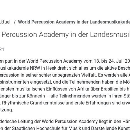
ktuell
World Percussion Academy in der Landesmusikakade
 Percussion Academy in der Landesmusi
21
on pur: In der World Percussion Academy vom 18. bis 24. Juli 2
sikakademie NRW in Heek dreht sich alles um die aktive Besc
rcussion in seiner schier unbegrenzten Vielfalt. Es werden all
instrumenten eingesetzt, und die Teilnehmenden haben die Mögl
ensten musikalischen Einflüssen von Afrika über Brasilien bis h
nger bis zur Könnerin – alle Teilnehmenden werden in ihren Stä
t. Rhythmische Grundkenntnisse und erste Erfahrungen sind erwü
tzung.
tlerische Leitung der World Percussion Academy liegt in den Hä
von der Staatlichen Hochschule für Musik und Darstellende Kun