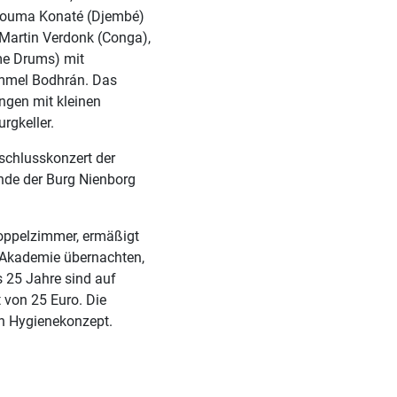
ankouma Konaté (Djembé)
 Martin Verdonk (Conga),
ame Drums) mit
ommel Bodhrán. Das
ngen mit kleinen
rgkeller.
schlusskonzert der
nde der Burg Nienborg
Doppelzimmer, ermäßigt
r Akademie übernachten,
s 25 Jahre sind auf
 von 25 Euro. Die
en Hygienekonzept.