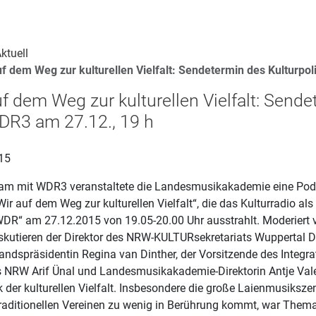
ktuell
uf dem Weg zur kulturellen Vielfalt: Sendetermin des Kulturpo
uf dem Weg zur kulturellen Vielfalt: Send
DR3 am 27.12., 19 h
15
m mit WDR3 veranstaltete die Landesmusikakademie eine Po
r auf dem Weg zur kulturellen Vielfalt“, die das Kulturradio als
DR“ am 27.12.2015 von 19.05-20.00 Uhr ausstrahlt. Moderiert 
skutieren der Direktor des NRW-KULTURsekretariats Wuppertal Dr
andspräsidentin Regina van Dinther, der Vorsitzende des Integ
 NRW Arif Ünal und Landesmusikakademie-Direktorin Antje Valen
 der kulturellen Vielfalt. Insbesondere die große Laienmusiksze
traditionellen Vereinen zu wenig in Berührung kommt, war Them