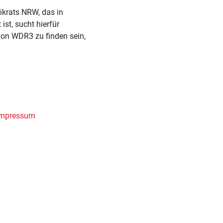
krats NRW, das in
st, sucht hierfür
von WDR3 zu finden sein,
Impressum