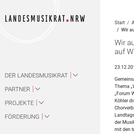
Navigation für Screenreader
Zur Hauptnavigation springen
Zum Seiteninhalt springen
Zur Meta-Navigation springen
Zur Suche springen
Zur Fuß-Navigation springen
|
|
|
|
Start
A
Wir a
Wir a
auf W
23.12.20
DER LANDESMUSIKRAT
Gemeinsa
Thema „Wi
Über uns / About
PARTNER
„Forum W
Köhler di
Landesmusikakademie NRW
PROJEKTE
Ansprechpartner*innen
Über uns
Chorverb
Landtags
Ensembles
FÖRDERUNG
LAG Musik NRW
Gremien
About
der Musik
Amateurmusik
mit den 
Wettbewerbe
Landesjugendorchester NRW