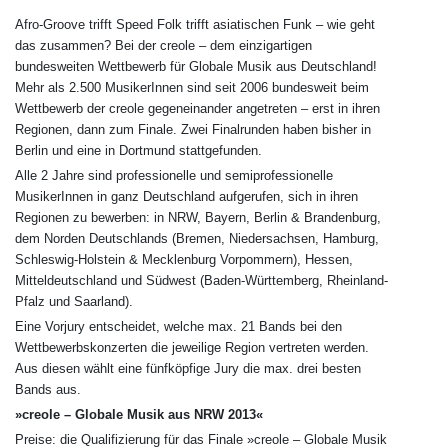
Afro-Groove trifft Speed Folk trifft asiatischen Funk – wie geht
das zusammen? Bei der creole – dem einzigartigen
bundesweiten Wettbewerb für Globale Musik aus Deutsch­land!
Mehr als 2.500 MusikerInnen sind seit 2006 bundesweit beim
Wettbe­werb der creole gegeneinander angetreten – erst in ihren
Regionen, dann zum Finale. Zwei Finalrunden haben bisher in
Berlin und eine in Dortmund stattgefunden.
Alle 2 Jahre sind professionelle und semiprofessionelle
MusikerInnen in ganz Deutschland aufgerufen, sich in ihren
Regionen zu bewerben: in NRW, Bayern, Berlin & Brandenburg,
dem Norden Deutschlands (Bremen, Niedersachsen, Hamburg,
Schleswig-Holstein & Mecklenburg Vorpommern), Hessen,
Mitteldeutschland und Südwest (Baden-Württemberg, Rheinland-
Pfalz und Saarland).
Eine Vorjury entscheidet, welche max. 21 Bands bei den
Wettbewerbskonzerten die jeweilige Region vertreten werden.
Aus diesen wählt eine fünfköpfige Jury die max. drei besten
Bands aus.
»creole – Globale Musik aus NRW 2013«
Preise: die Qualifizierung für das Finale »creole – Globale Musik