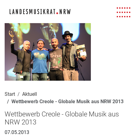
Navigation für Screenreader
Zur Hauptnavigation springen
Zum Seiteninhalt springen
Zur Meta-Navigation springen
Zur Suche springen
Zur Fuß-Navigation springen
|
|
|
|
Start
Aktuell
Wettbewerb Creole - Globale Musik aus NRW 2013
Wettbewerb Creole - Globale Musik aus
NRW 2013
07.05.2013