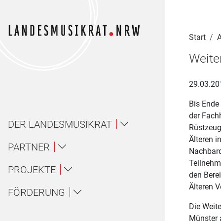
Navigation für Screenreader
Zur Hauptnavigation springen
Zum Seiteninhalt springen
Zur Meta-Navigation springen
Zur Suche springen
Zur Fuß-Navigation springen
|
|
|
|
Start
A
Weite
29.03.20
Bis Ende 
der Fachh
DER LANDESMUSIKRAT
Rüstzeug,
Älteren 
Über uns / About
PARTNER
Nachbard
Teilnehm
Landesmusikakademie NRW
PROJEKTE
Ansprechpartner*innen
Über uns
den Berei
Älteren 
Ensembles
FÖRDERUNG
LAG Musik NRW
Gremien
About
Die Weit
Amateurmusik
Wettbewerbe
Landesjugendorchester NRW
Münster a