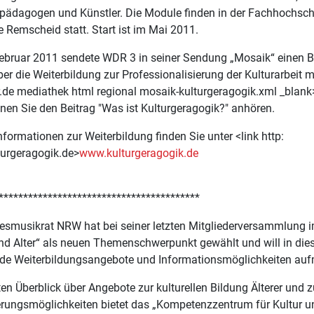
rpädagogen und Künstler. Die Module finden in der Fachhochschu
 Remscheid statt. Start ist im Mai 2011.
ebruar 2011 sendete WDR 3 in seiner Sendung „Mosaik“ einen Be
er die Weiterbildung zur Professionalisierung der Kulturarbeit mit
de mediathek html regional mosaik-kulturgeragogik.xml _blank
en Sie den Beitrag "Was ist Kulturgeragogik?" anhören.
nformationen zur Weiterbildung finden Sie unter <link http:
urgeragogik.de>
www.kulturgeragogik.de
*****************************************
esmusikrat NRW hat bei seiner letzten Mitgliederversammlung
nd Alter“ als neuen Themenschwerpunkt gewählt und will in d
de Weiterbildungsangebote und Informationsmöglichkeiten a
en Überblick über Angebote zur kulturellen Bildung Älterer und z
erungsmöglichkeiten bietet das „Kompetenzzentrum für Kultur un