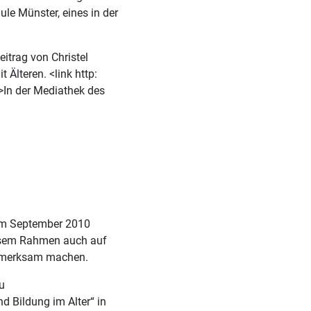
le Münster, eines in der
itrag von Christel
 Älteren. <link http:
>In der Mediathek des
 im September 2010
iesem Rahmen auch auf
ufmerksam machen.
u
d Bildung im Alter“ in