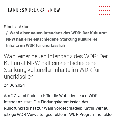
Navigation für Screenreader
Zur Hauptnavigation springen
Zum Seiteninhalt springen
Zur Meta-Navigation springen
Zur Suche springen
Zur Fuß-Navigation springen
|
|
|
|
Start
Aktuell
Wahl einer neuen Intendanz des WDR: Der Kulturrat
NRW hält eine entschiedene Stärkung kultureller
Inhalte im WDR für unerlässlich
Wahl einer neuen Intendanz des WDR: Der
Kulturrat NRW hält eine entschiedene
Stärkung kultureller Inhalte im WDR für
unerlässlich
24.06.2024
Am 27. Juni findet in Köln die Wahl der neuen WDR-
Intendanz statt. Die Findungskommission des
Rundfunkrats hat zur Wahl vorgeschlagen: Katrin Vernau,
jetzige WDR-Verwaltungsdirektorin, WDR-Programmdirektor