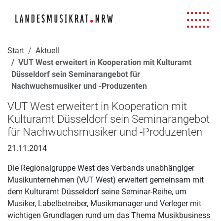
Navigation für Screenreader
Zur Hauptnavigation springen
Zum Seiteninhalt springen
Zur Meta-Navigation springen
Zur Suche springen
Zur Fuß-Navigation springen
|
|
|
|
Start
Aktuell
VUT West erweitert in Kooperation mit Kulturamt
Düsseldorf sein Seminarangebot für
Nachwuchsmusiker und -Produzenten
VUT West erweitert in Kooperation mit
Kulturamt Düsseldorf sein Seminarangebot
für Nachwuchsmusiker und -Produzenten
21.11.2014
Die Regionalgruppe West des Verbands unabhängiger
Musikunternehmen (VUT West) erweitert gemeinsam mit
dem Kulturamt Düsseldorf seine Seminar-Reihe, um
Musiker, Labelbetreiber, Musikmanager und Verleger mit
wichtigen Grundlagen rund um das Thema Musikbusiness