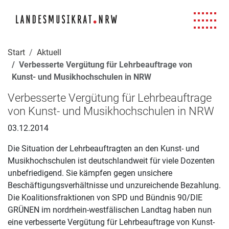
Navigation für Screenreader
Zur Hauptnavigation springen
Zum Seiteninhalt springen
Zur Meta-Navigation springen
Zur Suche springen
Zur Fuß-Navigation springen
|
|
|
|
Start
Aktuell
Verbesserte Vergütung für Lehrbeauftrage von
Kunst- und Musikhochschulen in NRW
Verbesserte Vergütung für Lehrbeauftrage
von Kunst- und Musikhochschulen in NRW
03.12.2014
Die Situation der Lehrbeauftragten an den Kunst- und
Musikhochschulen ist deutschlandweit für viele Dozenten
unbefriedigend. Sie kämpfen gegen unsichere
Beschäftigungsverhältnisse und unzureichende Bezahlung.
Die Koalitionsfraktionen von SPD und Bündnis 90/DIE
GRÜNEN im nordrhein-westfälischen Landtag haben nun
eine verbesserte Vergütung für Lehrbeauftrage von Kunst-