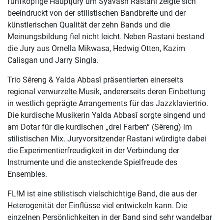
fünfköpfige Hauptjury um Syavash Rastani zeigte sich
beeindruckt von der stilistischen Bandbreite und der
künstlerischen Qualität der zehn Bands und die
Meinungsbildung fiel nicht leicht. Neben Rastani bestand
die Jury aus Ornella Mikwasa, Hedwig Otten, Kazim
Calisgan und Jarry Singla.
Trio Sêreng & Yalda Abbasî präsentierten einerseits
regional verwurzelte Musik, andererseits deren Einbettung
in westlich geprägte Arrangements für das Jazzklaviertrio.
Die kurdische Musikerin Yalda Abbasî sorgte singend und
am Dotar für die kurdischen „drei Farben“ (Sêreng) im
stilistischen Mix. Juryvorsitzender Rastani würdigte dabei
die Experimentierfreudigkeit in der Verbindung der
Instrumente und die ansteckende Spielfreude des
Ensembles.
FL!M ist eine stilistisch vielschichtige Band, die aus der
Heterogenität der Einflüsse viel entwickeln kann. Die
einzelnen Persönlichkeiten in der Band sind sehr wandelbar