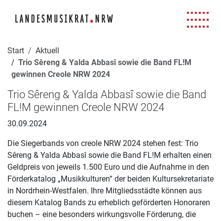
Navigation für Screenreader
Zur Hauptnavigation springen
Zum Seiteninhalt springen
Zur Meta-Navigation springen
Zur Suche springen
Zur Fuß-Navigation springen
|
|
|
|
Start
Aktuell
Trio Sêreng & Yalda Abbasî sowie die Band FL!M
gewinnen Creole NRW 2024
Trio Sêreng & Yalda Abbasî sowie die Band
FL!M gewinnen Creole NRW 2024
30.09.2024
Die Siegerbands von creole NRW 2024 stehen fest: Trio
Sêreng & Yalda Abbasî sowie die Band FL!M erhalten einen
Geldpreis von jeweils 1.500 Euro und die Aufnahme in den
Förderkatalog „Musikkulturen“ der beiden Kultursekretariate
in Nordrhein-Westfalen. Ihre Mitgliedsstädte können aus
diesem Katalog Bands zu erheblich geförderten Honoraren
buchen – eine besonders wirkungsvolle Förderung, die