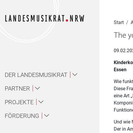
Navigation für Screenreader
Zur Hauptnavigation springen
Zum Seiteninhalt springen
Zur Meta-Navigation springen
Zur Suche springen
Zur Fuß-Navigation springen
|
|
|
|
Start
A
The y
09.02.20
Kinderko
Essen
DER LANDESMUSIKRAT
Wie funkt
Über uns / About
PARTNER
Diese Fra
eine Art
Landesmusikakademie NRW
PROJEKTE
Komponist
Ansprechpartner*innen
Über uns
Funktione
Ensembles
FÖRDERUNG
LAG Musik NRW
Gremien
About
Und wie f
Amateurmusik
Der in A
Wettbewerbe
Landesjugendorchester NRW