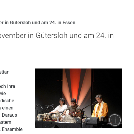
 in Gütersloh und am 24. in Essen
vember in Gütersloh und am 24. in
stian
och ihre
wie
ndische
a einen
. Daraus
astern
as Ensemble