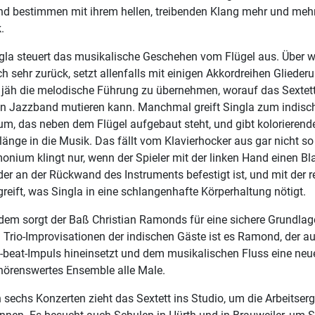
nd bestimmen mit ihrem hellen, treibenden Klang mehr und mehr
.
ngla steuert das musikalische Geschehen vom Flügel aus. Über w
ich sehr zurück, setzt allenfalls mit einigen Akkordreihen Gliede
jäh die melodische Führung zu übernehmen, worauf das Sextett
en Jazzband mutieren kann. Manchmal greift Singla zum indisc
m, das neben dem Flügel aufgebaut steht, und gibt kolorierend
änge in die Musik. Das fällt vom Klavierhocker aus gar nicht so 
nium klingt nur, wenn der Spieler mit der linken Hand einen Bl
 der an der Rückwand des Instruments befestigt ist, und mit der r
reift, was Singla in eine schlangenhafte Körperhaltung nötigt.
 dem sorgt der Baß Christian Ramonds für eine sichere Grundlag
Trio-Improvisationen der indischen Gäste ist es Ramond, der a
f-beat-Impuls hineinsetzt und dem musikalischen Fluss eine n
 hörenswertes Ensemble alle Male.
sechs Konzerten zieht das Sextett ins Studio, um die Arbeitser