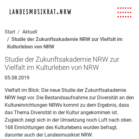
Navigation für Screenreader
Zur Hauptnavigation springen
Zum Seiteninhalt springen
Zur Meta-Navigation springen
Zur Suche springen
Zur Fuß-Navigation springen
|
|
|
|
Start
Aktuell
Studie der Zukunftsakademie NRW zur Vielfalt im
Kulturleben von NRW
Studie der Zukunftsakademie NRW zur
Vielfalt im Kulturleben von NRW
05.08.2019
Vielfalt im Blick: Die neue Studie der Zukunftsakademie
NRW liegt vor. Die Bestandsaufnahme zur Diversität an den
Kultureinrichtungen NRWs kommt zu dem Ergebnis, dass
das Thema Diversität in der Kultur angekommen ist.
Zugleich zeigt sich in der Umsetzung noch Luft nach oben.
168 Einrichtungen des Kulturlebens wurden befragt,
darunter auch der Landesmusikrat NRW.