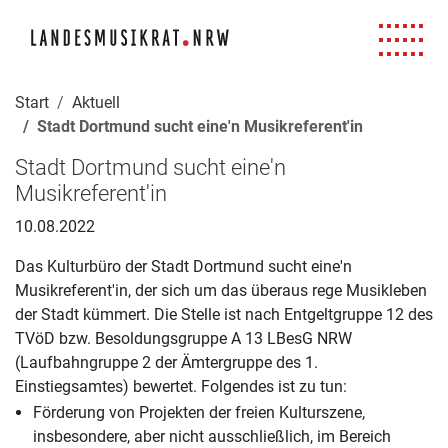
Navigation für Screenreader
Zur Hauptnavigation springen
Zum Seiteninhalt springen
Zur Meta-Navigation springen
Zur Suche springen
Zur Fuß-Navigation springen
|
|
|
|
Start
Aktuell
Stadt Dortmund sucht eine'n Musikreferent'in
Stadt Dortmund sucht eine'n
Musikreferent'in
10.08.2022
Das Kulturbüro der Stadt Dortmund sucht eine'n
Musikreferent'in, der sich um das überaus rege Musikleben
der Stadt kümmert. Die Stelle ist nach Entgeltgruppe 12 des
TVöD bzw. Besoldungsgruppe A 13 LBesG NRW
(Laufbahngruppe 2 der Ämtergruppe des 1.
Einstiegsamtes) bewertet. Folgendes ist zu tun:
Förderung von Projekten der freien Kulturszene,
insbesondere, aber nicht ausschließlich, im Bereich