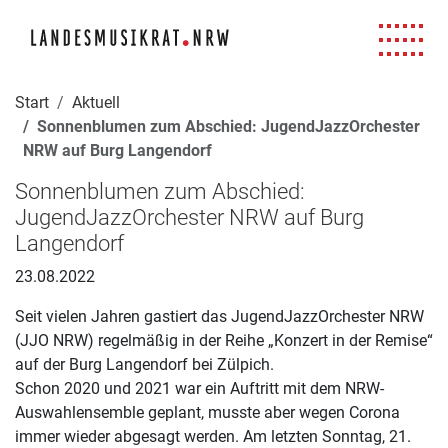
Navigation für Screenreader
Zur Hauptnavigation springen
Zum Seiteninhalt springen
Zur Meta-Navigation springen
Zur Suche springen
Zur Fuß-Navigation springen
|
|
|
|
Start
Aktuell
Sonnenblumen zum Abschied: JugendJazzOrchester
NRW auf Burg Langendorf
Sonnenblumen zum Abschied:
JugendJazzOrchester NRW auf Burg
Langendorf
23.08.2022
Seit vielen Jahren gastiert das JugendJazzOrchester NRW
(JJO NRW) regelmäßig in der Reihe „Konzert in der Remise“
auf der Burg Langendorf bei Zülpich.
Schon 2020 und 2021 war ein Auftritt mit dem NRW-
Auswahlensemble geplant, musste aber wegen Corona
immer wieder abgesagt werden. Am letzten Sonntag, 21.