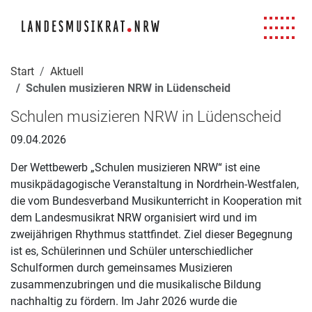
Navigation für Screenreader
Zur Hauptnavigation springen
Zum Seiteninhalt springen
Zur Meta-Navigation springen
Zur Suche springen
Zur Fuß-Navigation springen
|
|
|
|
Start
Aktuell
Schulen musizieren NRW in Lüdenscheid
Schulen musizieren NRW in Lüdenscheid
09.04.2026
Der Wettbewerb „Schulen musizieren NRW“ ist eine
musikpädagogische Veranstaltung in Nordrhein-Westfalen,
die vom Bundesverband Musikunterricht in Kooperation mit
dem Landesmusikrat NRW organisiert wird und im
zweijährigen Rhythmus stattfindet. Ziel dieser Begegnung
ist es, Schülerinnen und Schüler unterschiedlicher
Schulformen durch gemeinsames Musizieren
zusammenzubringen und die musikalische Bildung
nachhaltig zu fördern. Im Jahr 2026 wurde die