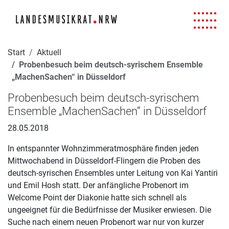
Navigation für Screenreader
Zur Hauptnavigation springen
Zum Seiteninhalt springen
Zur Meta-Navigation springen
Zur Suche springen
Zur Fuß-Navigation springen
|
|
|
|
Start
Aktuell
Probenbesuch beim deutsch-syrischem Ensemble
„MachenSachen“ in Düsseldorf
Probenbesuch beim deutsch-syrischem
Ensemble „MachenSachen“ in Düsseldorf
28.05.2018
In entspannter Wohnzimmeratmosphäre finden jeden
Mittwochabend in Düsseldorf-Flingern die Proben des
deutsch-syrischen Ensembles unter Leitung von Kai Yantiri
und Emil Hosh statt. Der anfängliche Probenort im
Welcome Point der Diakonie hatte sich schnell als
ungeeignet für die Bedürfnisse der Musiker erwiesen. Die
Suche nach einem neuen Probenort war nur von kurzer