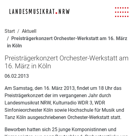
Navigation für Screenreader
Zur Hauptnavigation springen
Zum Seiteninhalt springen
Zur Meta-Navigation springen
Zur Suche springen
Zur Fuß-Navigation springen
|
|
|
|
Start
Aktuell
Preisträgerkonzert Orchester-Werkstatt am 16. März
in Köln
Preisträgerkonzert Orchester-Werkstatt am
16. März in Köln
06.02.2013
Am Samstag, den 16. März 2013, findet um 18 Uhr das
Preisträgerkonzert der im vergangenen Jahr durch
Landesmusikrat NRW, Kulturradio WDR 3, WDR
Sinfonieorchester Köln sowie Hochschule für Musik und
Tanz Köln ausgeschriebenen Orchester-Werkstatt statt.
Beworben hatten sich 25 junge Komponistinnen und