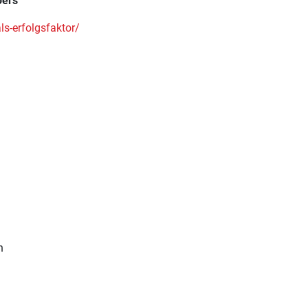
oers
ls-erfolgsfaktor/
n