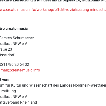
ffektive Zielsetzung & Mindset als Erfolgsfaktor, Stützpunkt M
www.create-music.info/workshop/effektive-zielsetzung-mindset-a
üro create music
 Carsten Schumacher
sikrat NRW e.V.
traße 23
sseldorf
 0211/86 20 64 32
mail@create-music.info
t von:
ium für Kultur und Wissenschaft des Landes Nordrhein-Westfale
urstiftung
sikrat NRW e.V.
ftsverband Rheinland