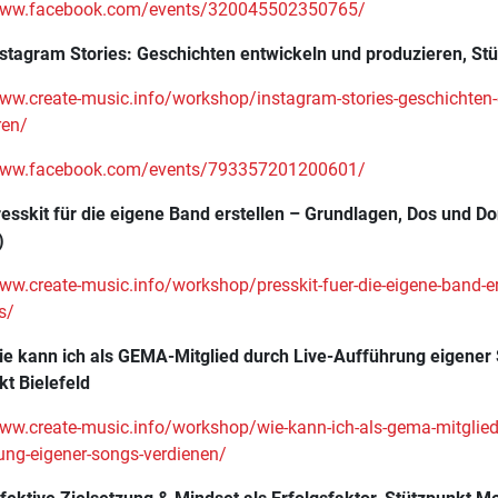
/www.facebook.com/events/320045502350765/
nstagram Stories: Geschichten entwickeln und produzieren, St
www.create-music.info/workshop/instagram-stories-geschichten-
ren/
/www.facebook.com/events/793357201200601/
resskit für die eigene Band erstellen – Grundlagen, Dos und Do
)
www.create-music.info/workshop/presskit-fuer-die-eigene-band-er
s/
ie kann ich als GEMA-Mitglied durch Live-Aufführung eigener
kt Bielefeld
www.create-music.info/workshop/wie-kann-ich-als-gema-mitglied-
ung-eigener-songs-verdienen/