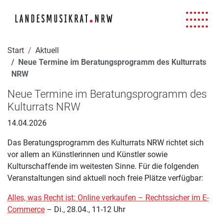
Navigation für Screenreader
Zur Hauptnavigation springen
Zum Seiteninhalt springen
Zur Meta-Navigation springen
Zur Suche springen
Zur Fuß-Navigation springen
|
|
|
|
Start
Aktuell
Neue Termine im Beratungsprogramm des Kulturrats
NRW
Neue Termine im Beratungsprogramm des
Kulturrats NRW
14.04.2026
Das Beratungsprogramm des Kulturrats NRW richtet sich
vor allem an Künstlerinnen und Künstler sowie
Kulturschaffende im weitesten Sinne. Für die folgenden
Veranstaltungen sind aktuell noch freie Plätze verfügbar:
Alles, was Recht ist: Online verkaufen – Rechtssicher im E-
Commerce
– Di., 28.04., 11-12 Uhr