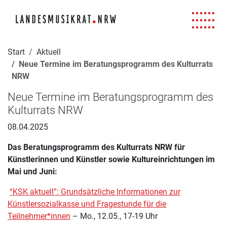
Navigation für Screenreader
Zur Hauptnavigation springen
Zum Seiteninhalt springen
Zur Meta-Navigation springen
Zur Suche springen
Zur Fuß-Navigation springen
|
|
|
|
Start
Aktuell
Neue Termine im Beratungsprogramm des Kulturrats
NRW
Neue Termine im Beratungsprogramm des
Kulturrats NRW
08.04.2025
Das Beratungsprogramm des Kulturrats NRW für
Künstlerinnen und Künstler sowie Kultureinrichtungen im
Mai und Juni:
“KSK aktuell”: Grundsätzliche Informationen zur
Künstlersozialkasse und Fragestunde für die
Teilnehmer*innen
– Mo., 12.05., 17-19 Uhr