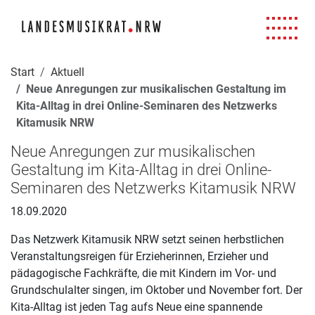
Navigation für Screenreader
Zur Hauptnavigation springen
Zum Seiteninhalt springen
Zur Meta-Navigation springen
Zur Suche springen
Zur Fuß-Navigation springen
|
|
|
|
Start
Aktuell
Neue Anregungen zur musikalischen Gestaltung im
Kita-Alltag in drei Online-Seminaren des Netzwerks
Kitamusik NRW
Neue Anregungen zur musikalischen
Gestaltung im Kita-Alltag in drei Online-
Seminaren des Netzwerks Kitamusik NRW
18.09.2020
Das Netzwerk Kitamusik NRW setzt seinen herbstlichen
Veranstaltungsreigen für Erzieherinnen, Erzieher und
pädagogische Fachkräfte, die mit Kindern im Vor- und
Grundschulalter singen, im Oktober und November fort. Der
Kita-Alltag ist jeden Tag aufs Neue eine spannende