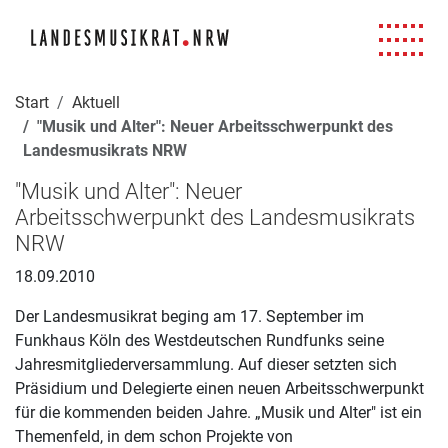
Navigation für Screenreader
Zur Hauptnavigation springen
Zum Seiteninhalt springen
Zur Meta-Navigation springen
Zur Suche springen
Zur Fuß-Navigation springen
|
|
|
|
Start
Aktuell
"Musik und Alter": Neuer Arbeitsschwerpunkt des
Landesmusikrats NRW
"Musik und Alter": Neuer
Arbeitsschwerpunkt des Landesmusikrats
NRW
18.09.2010
Der Landesmusikrat beging am 17. September im
Funkhaus Köln des Westdeutschen Rundfunks seine
Jahresmitgliederversammlung. Auf dieser setzten sich
Präsidium und Delegierte einen neuen Arbeitsschwerpunkt
für die kommenden beiden Jahre. „Musik und Alter" ist ein
Themenfeld, in dem schon Projekte von