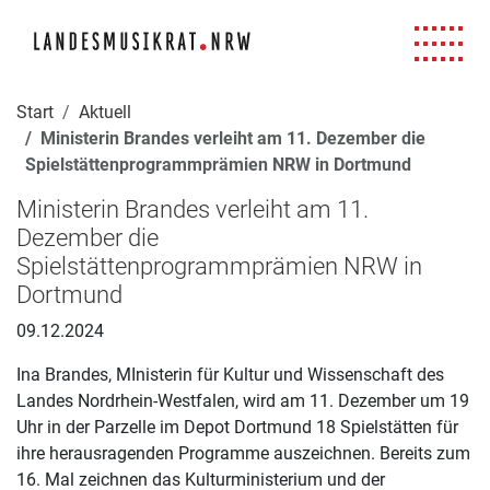
Navigation für Screenreader
Zur Hauptnavigation springen
Zum Seiteninhalt springen
Zur Meta-Navigation springen
Zur Suche springen
Zur Fuß-Navigation springen
|
|
|
|
Start
Aktuell
Ministerin Brandes verleiht am 11. Dezember die
Spielstättenprogrammprämien NRW in Dortmund
Ministerin Brandes verleiht am 11.
Dezember die
Spielstättenprogrammprämien NRW in
Dortmund
09.12.2024
Ina Brandes, MInisterin für Kultur und Wissenschaft des
Landes Nordrhein-Westfalen, wird am 11. Dezember um 19
Uhr in der Parzelle im Depot Dortmund 18 Spielstätten für
ihre herausragenden Programme auszeichnen. Bereits zum
16. Mal zeichnen das Kulturministerium und der