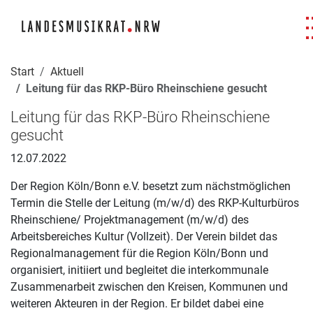
Navigation für Screenreader
Zur Hauptnavigation springen
Zum Seiteninhalt springen
Zur Meta-Navigation springen
Zur Suche springen
Zur Fuß-Navigation springen
|
|
|
|
Start
Aktuell
Leitung für das RKP-Büro Rheinschiene gesucht
Leitung für das RKP-Büro Rheinschiene
gesucht
12.07.2022
Der Region Köln/Bonn e.V. besetzt zum nächstmöglichen
Termin die Stelle der Leitung (m/w/d) des RKP-Kulturbüros
Rheinschiene/ Projektmanagement (m/w/d) des
Arbeitsbereiches Kultur (Vollzeit). Der Verein bildet das
Regionalmanagement für die Region Köln/Bonn und
organisiert, initiiert und begleitet die interkommunale
Zusammenarbeit zwischen den Kreisen, Kommunen und
weiteren Akteuren in der Region. Er bildet dabei eine