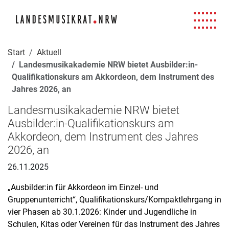
Navigation für Screenreader
Zur Hauptnavigation springen
Zum Seiteninhalt springen
Zur Meta-Navigation springen
Zur Suche springen
Zur Fuß-Navigation springen
|
|
|
|
Start
Aktuell
Landesmusikakademie NRW bietet Ausbilder:in-
Qualifikationskurs am Akkordeon, dem Instrument des
Jahres 2026, an
Landesmusikakademie NRW bietet
Ausbilder:in-Qualifikationskurs am
Akkordeon, dem Instrument des Jahres
2026, an
26.11.2025
„Ausbilder:in für Akkordeon im Einzel- und
Gruppenunterricht“, Qualifikationskurs/Kompaktlehrgang in
vier Phasen ab 30.1.2026: Kinder und Jugendliche in
Schulen, Kitas oder Vereinen für das Instrument des Jahres