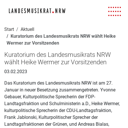
Navigation für Screenreader
Zur Hauptnavigation springen
Zum Seiteninhalt springen
Zur Meta-Navigation springen
Zur Suche springen
Zur Fuß-Navigation springen
|
|
|
|
Start
Aktuell
Kuratorium des Landesmusikrats NRW wählt Heike
Wermer zur Vorsitzenden
Kuratorium des Landesmusikrats NRW
wählt Heike Wermer zur Vorsitzenden
03.02.2023
Das Kuratorium des Landesmusikrats NRW ist am 27.
Januar in neuer Besetzung zusammengetreten. Yvonne
Gebauer, Kulturpolitische Sprecherin der FDP-
Landtagsfraktion und Schulministerin a.D., Heike Wermer,
kulturpolitische Sprecherin der CDU-Landtagsfraktion,
Frank Jablonski, Kulturpolitischer Sprecher der
Landtagsfraktionen der Grünen, und Andreas Bialas,