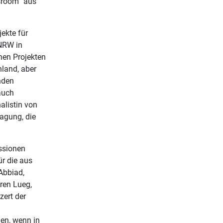
sroom“ aus
ekte für
 NRW in
hen Projekten
land, aber
nden
auch
alistin von
agung, die
ssionen
r die aus
Abbiad,
ren Lueg,
zert der
en, wenn in