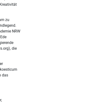
reativität
sam zu
ndlegend.
akademie NRW
 Ede
gierende
.org), die
er
Akoesticum
h das
r,