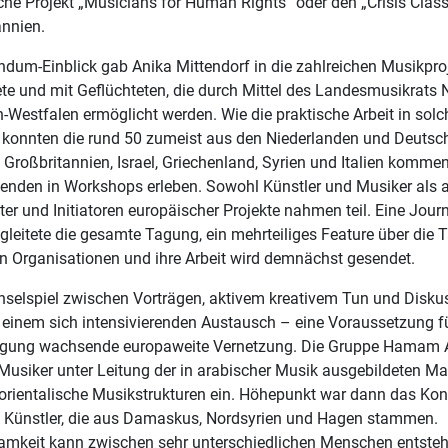
che Projekt „Musicians for Human Rights“ oder den „Crisis Clas
annien.
dum-Einblick gab Anika Mittendorf in die zahlreichen Musikproj
ete und mit Geflüchteten, die durch Mittel des Landesmusikrats
-Westfalen ermöglicht werden. Wie die praktische Arbeit in solc
, konnten die rund 50 zumeist aus den Niederlanden und Deutsch
Großbritannien, Israel, Griechenland, Syrien und Italien komme
enden in Workshops erleben. Sowohl Künstler und Musiker als 
iter und Initiatoren europäischer Projekte nahmen teil. Eine Journ
eitete die gesamte Tagung, ein mehrteiliges Feature über die T
en Organisationen und ihre Arbeit wird demnächst gesendet.
selspiel zwischen Vorträgen, aktivem kreativem Tun und Disku
u einem sich intensivierenden Austausch – eine Voraussetzung fü
agung wachsende europaweite Vernetzung. Die Gruppe Hamam 
Musiker unter Leitung der in arabischer Musik ausgebildeten Ma
 orientalische Musikstrukturen ein. Höhepunkt war dann das Kon
n Künstler, die aus Damaskus, Nordsyrien und Hagen stammen.
mkeit kann zwischen sehr unterschiedlichen Menschen entsteh