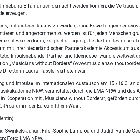
 Umgebung Erfahrungen gemacht werden können, die Vertrauen, K
de erzeugen.
bnis, mit anderen kreativ zu werden, ohne Bewertungen gemein
ntieren und angenommen zu werden ist für jeden Menschen gru
erreicht werden kann, zeigte die Tagung, die die Landesmusik
m mit ihrer niederländischen Partnerakademie Akoesticum aus
tete. Impulsgebender Partner und Ideengeber war die weltweit a
tion „Musicians without Borders“ (www.musicianswithoutborders
e Direktorin Laura Hassler vertreten war.
ng und Impulse im internationalen Austausch am 15./16.3. an d
sikakademie NRW, veranstaltet durch die LMA NRW und das 
in Kooperation mit „Musicians without Borders“, gefördert durc
-Programm der Euregio Rhein-Waal.
lentin)
na Swinkels-Julian, Fifer-Sophie Lamprou und Judith van de Gee
on; Foto: LMA NRW.