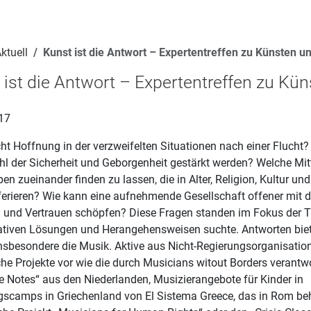
ktuell
Kunst ist die Antwort – Expertentreffen zu Künsten un
 ist die Antwort – Expertentreffen zu Kün
17
t Hoffnung in der verzweifelten Situationen nach einer Flucht
l der Sicherheit und Geborgenheit gestärkt werden? Welche Mitte
n zueinander finden zu lassen, die in Alter, Religion, Kultur un
ifferieren? Wie kann eine aufnehmende Gesellschaft offener mi
und Vertrauen schöpfen? Diese Fragen standen im Fokus der T
ativen Lösungen und Herangehensweisen suchte. Antworten biet
nsbesondere die Musik. Aktive aus Nicht-Regierungsorganisation
che Projekte vor wie die durch Musicians witout Borders verantw
 Notes“ aus den Niederlanden, Musizierangebote für Kinder in
ngscamps in Griechenland von El Sistema Greece, das in Rom be