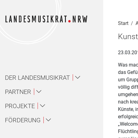
Navigation für Screenreader
Zur Hauptnavigation springen
Zum Seiteninhalt springen
Zur Meta-Navigation springen
Zur Suche springen
Zur Fuß-Navigation springen
|
|
|
|
Start
A
Kunst
23.03.20
Was mach
das Gefüh
DER LANDESMUSIKRAT
um Gruppe
völlig d
Über uns / About
PARTNER
umgehen 
nach kre
Landesmusikakademie NRW
PROJEKTE
Ansprechpartner*innen
Über uns
Künste, i
erfolgrei
Ensembles
FÖRDERUNG
LAG Musik NRW
„Welcome
Gremien
About
Flüchtli
Amateurmusik
Wettbewerbe
Landesjugendorchester NRW