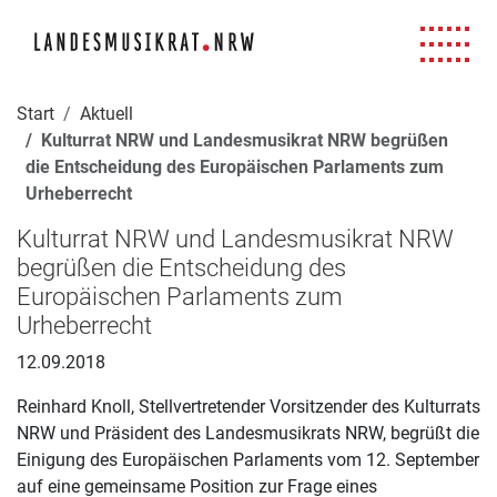
Navigation für Screenreader
Zur Hauptnavigation springen
Zum Seiteninhalt springen
Zur Meta-Navigation springen
Zur Suche springen
Zur Fuß-Navigation springen
|
|
|
|
Start
Aktuell
Kulturrat NRW und Landesmusikrat NRW begrüßen
die Entscheidung des Europäischen Parlaments zum
Urheberrecht
Kulturrat NRW und Landesmusikrat NRW
begrüßen die Entscheidung des
Europäischen Parlaments zum
Urheberrecht
12.09.2018
Reinhard Knoll, Stellvertretender Vorsitzender des Kulturrats
NRW und Präsident des Landesmusikrats NRW, begrüßt die
Einigung des Europäischen Parlaments vom 12. September
auf eine gemeinsame Position zur Frage eines