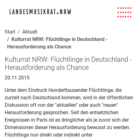
Navigation für Screenreader
Zur Hauptnavigation springen
Zum Seiteninhalt springen
Zur Meta-Navigation springen
Zur Suche springen
Zur Fuß-Navigation springen
|
|
|
|
Start
Aktuell
Kulturrat NRW: Flüchtlinge in Deutschland -
Herausforderung als Chance
Kulturrat NRW: Flüchtlinge in Deutschland -
Herausforderung als Chance
20.11.2015
Unter dem Eindruck Hunderttausender Flüchtlinge, die
zurzeit nach Deutschland kommen, wird in der öffentlichen
Diskussion oft von der "aktuellen" oder auch "neuen"
Herausforderung gesprochen. Seit den entsetzlichen
Ereignissen in Paris ist es dringlicher als je zuvor sich der
Dimensionen dieser Herausforderung bewusst zu werden.
Flüchtlinge nun direkt oder indirekt unter