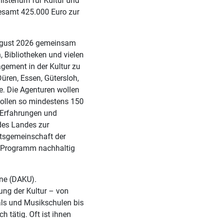
sterium für Kultur und
gesamt 425.000 Euro zur
August 2026 gemeinsam
, Bibliotheken und vielen
agement in der Kultur zu
Düren, Essen, Gütersloh,
e. Die Agenturen wollen
sollen so mindestens 150
e Erfahrungen und
des Landes zur
itsgemeinschaft der
as Programm nachhaltig
ine (DAKU).
lung der Kultur – von
als und Musikschulen bis
h tätig. Oft ist ihnen