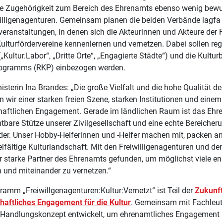
ie Zugehörigkeit zum Bereich des Ehrenamts ebenso wenig bewu
willigenagenturen. Gemeinsam planen die beiden Verbände lagf
eranstaltungen, in denen sich die Akteurinnen und Akteure der 
ulturfördervereine kennenlernen und vernetzen. Dabei sollen re
(„Kultur.Labor“, „Dritte Orte“, „Engagierte Städte“) und die Kult
rogramms (RKP) einbezogen werden.
isterin Ina Brandes: „Die große Vielfalt und die hohe Qualität d
 wir einer starken freien Szene, starken Institutionen und eine
haftlichen Engagement. Gerade im ländlichen Raum ist das Ehre
tbare Stütze unserer Zivilgesellschaft und eine echte Bereicher
der. Unser Hobby-Helferinnen und -Helfer machen mit, packen an
ielfältige Kulturlandschaft. Mit den Freiwilligenagenturen und de
r starke Partner des Ehrenamts gefunden, um möglichst viele e
 und miteinander zu vernetzen.“
amm „Freiwillgenagenturen:Kultur:Vernetzt“ ist Teil der
Zukunft
haftliches Engagement für die Kultur
. Gemeinsam mit Fachleut
 Handlungskonzept entwickelt, um ehrenamtliches Engagement in