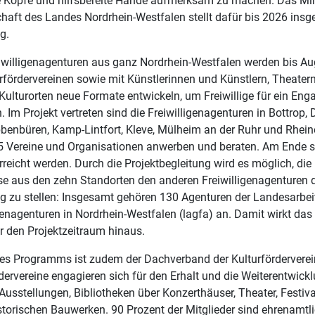
e Köpfe und hilfsbereite Hände aufmerksam zu machen. Das Mini
haft des Landes Nordrhein-Westfalen stellt dafür bis 2026 ins
g.
iwilligenagenturen aus ganz Nordrhein-Westfalen werden bis 
rfördervereinen sowie mit Künstlerinnen und Künstlern, Theatern
Kulturorten neue Formate entwickeln, um Freiwillige für ein Eng
 Im Projekt vertreten sind die Freiwilligenagenturen in Bottrop, 
bbenbüren, Kamp-Lintfort, Kleve, Mülheim an der Ruhr und Rhein
15 Vereine und Organisationen anwerben und beraten. Am Ende 
rreicht werden. Durch die Projektbegleitung wird es möglich, di
se aus den zehn Standorten den anderen Freiwilligenagenturen 
g zu stellen: Insgesamt gehören 130 Agenturen der Landesarbe
igenagenturen in Nordrhein-Westfalen (lagfa) an. Damit wirkt d
r den Projektzeitraum hinaus.
des Programms ist zudem der Dachverband der Kulturfördervere
dervereine engagieren sich für den Erhalt und die Weiterentwick
usstellungen, Bibliotheken über Konzerthäuser, Theater, Festiv
storischen Bauwerken. 90 Prozent der Mitglieder sind ehrenamtlic