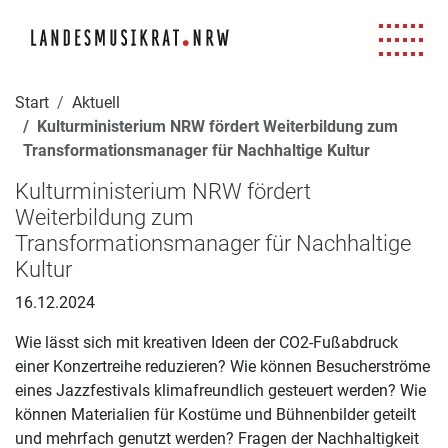
Navigation für Screenreader
Zur Hauptnavigation springen
Zum Seiteninhalt springen
Zur Meta-Navigation springen
Zur Suche springen
Zur Fuß-Navigation springen
|
|
|
|
Start
Aktuell
Kulturministerium NRW fördert Weiterbildung zum
Transformationsmanager für Nachhaltige Kultur
Kulturministerium NRW fördert
Weiterbildung zum
Transformationsmanager für Nachhaltige
Kultur
16.12.2024
Wie lässt sich mit kreativen Ideen der CO2-Fußabdruck
einer Konzertreihe reduzieren? Wie können Besucherströme
eines Jazzfestivals klimafreundlich gesteuert werden? Wie
können Materialien für Kostüme und Bühnenbilder geteilt
und mehrfach genutzt werden? Fragen der Nachhaltigkeit