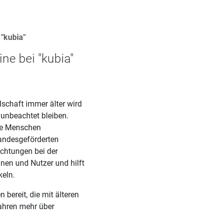
"kubia"
e bei "kubia"
lschaft immer älter wird
 unbeachtet bleiben.
ere Menschen
andesgeförderten
ichtungen bei der
nen und Nutzer und hilft
keln.
 bereit, die mit älteren
ahren mehr über