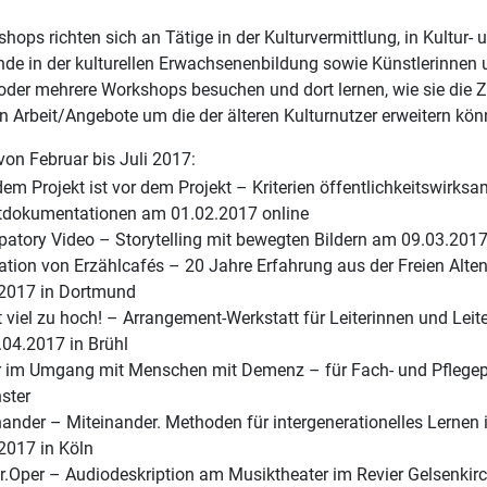
hops richten sich an Tätige in der Kulturvermittlung, in Kultur- 
nde in der kulturellen Erwachsenenbildung sowie Künstlerinnen 
oder mehrere Workshops besuchen und dort lernen, wie sie die Z
n Arbeit/Angebote um die der älteren Kulturnutzer erweitern kön
on Februar bis Juli 2017:
em Projekt ist vor dem Projekt – Kriterien öffentlichkeitswirksa
tdokumentationen am 01.02.2017 online
ipatory Video – Storytelling mit bewegten Bildern am 09.03.201
tion von Erzählcafés – 20 Jahre Erfahrung aus der Freien Alten
2017 in Dortmund
t viel zu hoch! – Arrangement-Werkstatt für Leiterinnen und Lei
04.2017 in Brühl
im Umgang mit Menschen mit Demenz – für Fach- und Pflegep
ster
ander – Miteinander. Methoden für intergenerationelles Lernen i
2017 in Köln
r.Oper – Audiodeskription am Musiktheater im Revier Gelsenkir