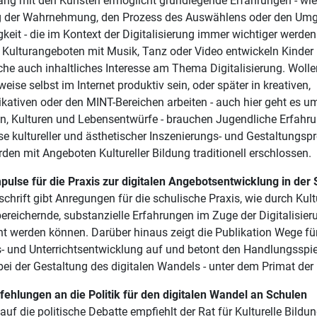
ng mit den Künsten ermöglicht grundlegende Erfahrungen - wie
 der Wahrnehmung, den Prozess des Auswählens oder den Um
gkeit - die im Kontext der Digitalisierung immer wichtiger werden
n Kulturangeboten mit Musik, Tanz oder Video entwickeln Kinder
he auch inhaltliches Interesse am Thema Digitalisierung. Wolle
weise selbst im Internet produktiv sein, oder später in kreativen,
ativen oder den MINT-Bereichen arbeiten - auch hier geht es u
en, Kulturen und Lebensentwürfe - brauchen Jugendliche Erfahr
e kultureller und ästhetischer Inszenierungs- und Gestaltungsp
den mit Angeboten Kultureller Bildung traditionell erschlossen.
pulse für die Praxis zur digitalen Angebotsentwicklung in der
chrift gibt Anregungen für die schulische Praxis, wie durch Kult
ereichernde, substanzielle Erfahrungen im Zuge der Digitalisier
t werden können. Darüber hinaus zeigt die Publikation Wege für
- und Unterrichtsentwicklung auf und betont den Handlungsspi
ei der Gestaltung des digitalen Wandels - unter dem Primat der
fehlungen an die Politik für den digitalen Wandel an Schulen
 auf die politische Debatte empfiehlt der Rat für Kulturelle Bildu