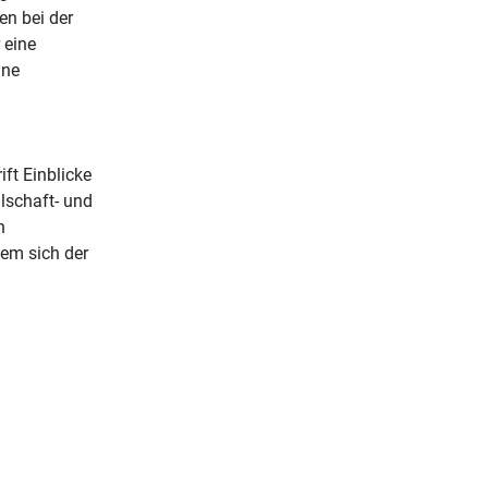
en bei der
 eine
ine
ft Einblicke
llschaft- und
n
em sich der