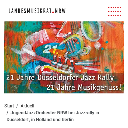
Navigation für Screenreader
Zur Hauptnavigation springen
Zum Seiteninhalt springen
Zur Meta-Navigation springen
Zur Suche springen
Zur Fuß-Navigation springen
|
|
|
|
Start
Aktuell
JugendJazzOrchester NRW bei Jazzrally in
Düsseldorf, in Holland und Berlin