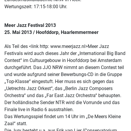
Wertungszeit: 17:15-18:00 Uhr.
Meer Jazz Festival 2013
25. Mai 2013 / Hoofddorp, Haarlemmermeer
Als Teil des <link http: www.meerjazz.nl>Meer Jazz
Festivals wird auch dieses Jahr der „International Big Band
Contest“ im Cultuurgebouw in Hoofddorp bei Amsterdam
durchgeführt. Das JJO NRW nimmt an diesem Contest teil
und wurde aufgrund seiner Bewerbungs-CD in die Gruppe
„Top-Klasse“ eingestuft. Hier muss es sich gegen das
„Uetrechts Jazz Orkest“, das „Berlin Jazz Composers
Orchestra“ und das „Far East Jazz Orchestra“ behaupten.
Der holländische Sender NTR wird die Vorrunde und das
Finale live in Radio 6 ausstrahlen.
Das Wertungsspiel findet um 14 Uhr im „De Meers Kleine
Zaal“ statt.
Die Jury besteht u.a. aus Erik van Lier (Conservatorium