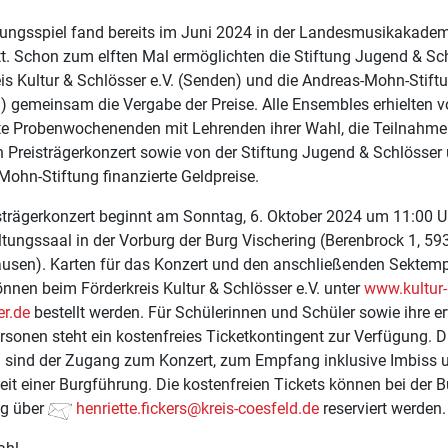
ungsspiel fand bereits im Juni 2024 in der Landesmusikakade
t. Schon zum elften Mal ermöglichten die Stiftung Jugend & Sch
is Kultur & Schlösser e.V. (Senden) und die Andreas-Mohn-Stift
d) gemeinsam die Vergabe der Preise. Alle Ensembles erhielten v
rte Probenwochenenden mit Lehrenden ihrer Wahl, die Teilnahm
n Preisträgerkonzert sowie von der Stiftung Jugend & Schlösser
ohn-Stiftung finanzierte Geldpreise.
strägerkonzert beginnt am Sonntag, 6. Oktober 2024 um 11:00 U
tungssaal in der Vorburg der Burg Vischering (Berenbrock 1, 59
usen). Karten für das Konzert und den anschließenden Sektem
nnen beim Förderkreis Kultur & Schlösser e.V. unter
www.kultur-
er.de
bestellt werden. Für Schülerinnen und Schüler sowie ihre 
rsonen steht ein kostenfreies Ticketkontingent zur Verfügung. D
n sind der Zugang zum Konzert, zum Empfang inklusive Imbiss 
it einer Burgführung. Die kostenfreien Tickets können bei der B
ng über
henriette.fickers@kreis-coesfeld.de
reserviert werden.