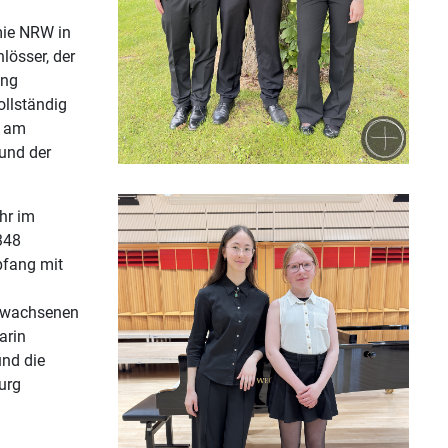
mie NRW in
lösser, der
ung
ollständig
e am
 und der
hr im
348
pfang mit
erwachsenen
arin
und die
urg