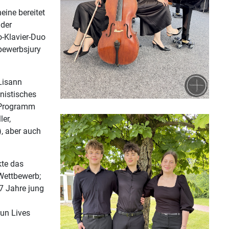
eine bereitet
 der
o-Klavier-Duo
tbewerbsjury
Lisann
nistisches
m Programm
er,
, aber auch
kte das
Wettbewerb;
7 Jahre jung
Gun Lives