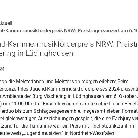
ktuell
d-Kammermusikförderpreis NRW: Preisträgerkonzert am 6.10.
d-Kammermusikförderpreis NRW: Preistr
ering in Lüdinghausen
24
hon die Meisterinnen und Meister von morgen erleben: Beim
gerkonzert des Jugend-Kammermusikförderpreises 2024 präsenti
en Ambiente der Burg Vischering in Lüdinghausen am 6. Oktober
) um 11:00 Uhr drei Ensembles in ganz unterschiedlichen Bese
ierduo bis zum Schlagzeugensemble. Insgesamt sieben Format
ei gleichwertigen Auszeichnungen gespielt, die eine Fachjury ve
tzung für die Teilnahme war ein Preis mit Höchstpunktzahl im
ttbewerb „Jugend musiziert“ in Nordrhein-Westfalen.