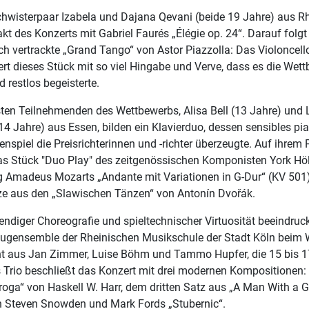
hwisterpaar Izabela und Dajana Qevani (beide 19 Jahre) aus Rh
kt des Konzerts mit Gabriel Faurés „Élégie op. 24“. Darauf folgt
h vertrackte „Grand Tango“ von Astor Piazzolla: Das Violoncell
iert dieses Stück mit so viel Hingabe und Verve, dass es die Wet
d restlos begeisterte.
sten Teilnehmenden des Wettbewerbs, Alisa Bell (13 Jahre) und 
4 Jahre) aus Essen, bilden ein Klavierduo, dessen sensibles pia
spiel die Preisrichterinnen und -richter überzeugte. Auf ihre
as Stück "Duo Play" des zeitgenössischen Komponisten York Höll
 Amadeus Mozarts „Andante mit Variationen in G-Dur“ (KV 501)
ze aus den „Slawischen Tänzen“ von Antonín Dvořák.
ndiger Choreografie und spieltechnischer Virtuosität beeindruc
ugensemble der Rheinischen Musikschule der Stadt Köln beim 
ht aus Jan Zimmer, Luise Böhm und Tammo Hupfer, die 15 bis 1
s Trio beschließt das Konzert mit drei modernen Kompositionen:
roga“ von Haskell W. Harr, dem dritten Satz aus „A Man With a 
n Steven Snowden und Mark Fords „Stubernic“.