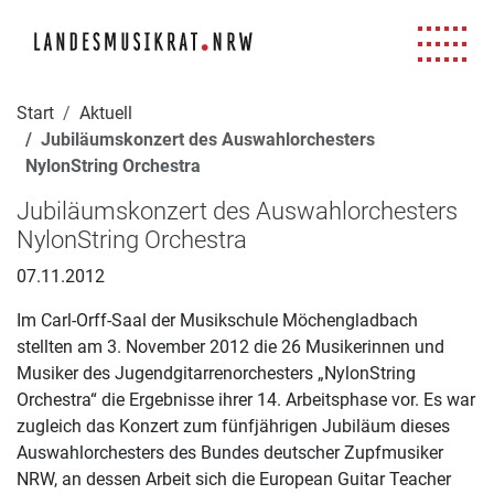
Navigation für Screenreader
Zur Hauptnavigation springen
Zum Seiteninhalt springen
Zur Meta-Navigation springen
Zur Suche springen
Zur Fuß-Navigation springen
|
|
|
|
Start
Aktuell
Jubiläumskonzert des Auswahlorchesters
NylonString Orchestra
Jubiläumskonzert des Auswahlorchesters
NylonString Orchestra
07.11.2012
Im Carl-Orff-Saal der Musikschule Möchengladbach
stellten am 3. November 2012 die 26 Musikerinnen und
Musiker des Jugendgitarrenorchesters „NylonString
Orchestra“ die Ergebnisse ihrer 14. Arbeitsphase vor. Es war
zugleich das Konzert zum fünfjährigen Jubiläum dieses
Auswahlorchesters des Bundes deutscher Zupfmusiker
NRW, an dessen Arbeit sich die European Guitar Teacher