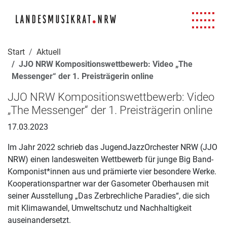
Navigation für Screenreader
Zur Hauptnavigation springen
Zum Seiteninhalt springen
Zur Meta-Navigation springen
Zur Suche springen
Zur Fuß-Navigation springen
|
|
|
|
Start
Aktuell
JJO NRW Kompositionswettbewerb: Video „The
Messenger“ der 1. Preisträgerin online
JJO NRW Kompositionswettbewerb: Video
„The Messenger“ der 1. Preisträgerin online
17.03.2023
Im Jahr 2022 schrieb das JugendJazzOrchester NRW (JJO
NRW) einen landesweiten Wettbewerb für junge Big Band-
Komponist*innen aus und prämierte vier besondere Werke.
Kooperationspartner war der Gasometer Oberhausen mit
seiner Ausstellung „Das Zerbrechliche Paradies“, die sich
mit Klimawandel, Umweltschutz und Nachhaltigkeit
auseinandersetzt.